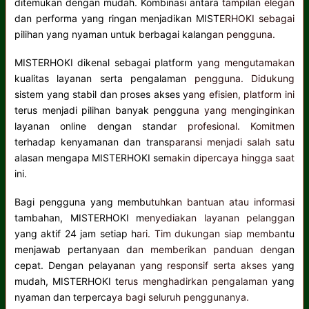
ditemukan dengan mudah. Kombinasi antara tampilan elegan
dan performa yang ringan menjadikan MISTERHOKI sebagai
pilihan yang nyaman untuk berbagai kalangan pengguna.
MISTERHOKI dikenal sebagai platform yang mengutamakan
kualitas layanan serta pengalaman pengguna. Didukung
sistem yang stabil dan proses akses yang efisien, platform ini
terus menjadi pilihan banyak pengguna yang menginginkan
layanan online dengan standar profesional. Komitmen
terhadap kenyamanan dan transparansi menjadi salah satu
alasan mengapa MISTERHOKI semakin dipercaya hingga saat
ini.
Bagi pengguna yang membutuhkan bantuan atau informasi
tambahan, MISTERHOKI menyediakan layanan pelanggan
yang aktif 24 jam setiap hari. Tim dukungan siap membantu
menjawab pertanyaan dan memberikan panduan dengan
cepat. Dengan pelayanan yang responsif serta akses yang
mudah, MISTERHOKI terus menghadirkan pengalaman yang
nyaman dan terpercaya bagi seluruh penggunanya.