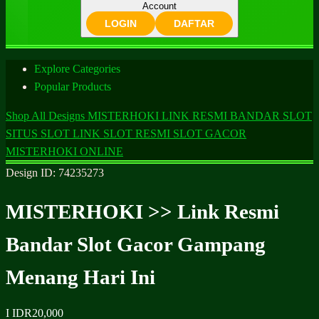
Account
LOGIN
DAFTAR
Explore Categories
Popular Products
Shop All Designs
MISTERHOKI
LINK RESMI
BANDAR SLOT
SITUS SLOT
LINK SLOT RESMI
SLOT GACOR
MISTERHOKI ONLINE
Design ID: 74235273
MISTERHOKI >> Link Resmi
Bandar Slot Gacor Gampang
Menang Hari Ini
I
IDR20,000