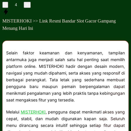
-
+
MISTERHOKI >> Link Resmi Bandar Slot Gacor Gampang
Menang Hari Ini
Selain faktor keamanan dan kenyamanan, tampilan
antarmuka juga menjadi salah satu hal penting saat memilih
platform online. MISTERHOKI hadir dengan desain modern,
navigasi yang mudah dipahami, serta akses yang responsif di
berbagai perangkat. Tata letak yang sederhana membuat
pengguna baru maupun pemain berpengalaman dapat
menikmati pengalaman yang lebih praktis tanpa kebingungan
saat mengakses fitur yang tersedia.
Melalui
MISTERHOKI
, pengguna dapat menikmati akses yang
cepat, stabil, dan mudah digunakan kapan saja. Seluruh
menu dirancang secara intuitif sehingga setiap fitur dapat