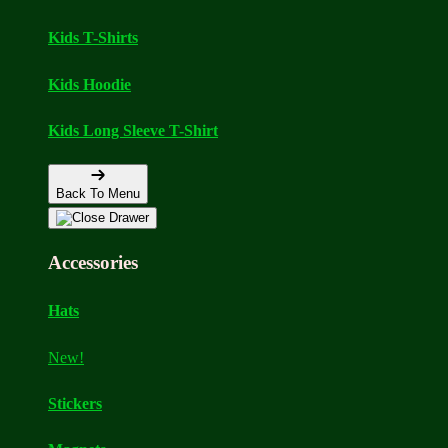
Kids T-Shirts
Kids Hoodie
Kids Long Sleeve T-Shirt
Back To Menu
Accessories
Hats
New!
Stickers