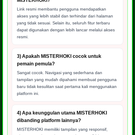
MISTERHOKI?
Link resmi membantu pengguna mendapatkan
akses yang lebih stabil dan terhindar dari halaman
yang tidak sesuai. Selain itu, seluruh fitur terbaru
dapat digunakan dengan lebih lancar melalui akses
resmi.
3) Apakah MISTERHOKI cocok untuk
pemain pemula?
Sangat cocok. Navigasi yang sederhana dan
tampilan yang mudah dipahami membuat pengguna
baru tidak kesulitan saat pertama kali menggunakan
platform ini.
4) Apa keunggulan utama MISTERHOKI
dibanding platform lainnya?
MISTERHOKI memiliki tampilan yang responsif,