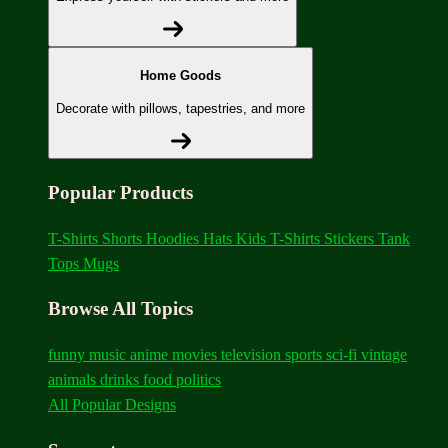
Home Goods
Decorate with pillows, tapestries, and more
Popular Products
T-Shirts
Shorts
Hoodies
Hats
Kids T-Shirts
Stickers
Tank
Tops
Mugs
Browse All Topics
funny
music
anime
movies
television
sports
sci-fi
vintage
animals
drinks
food
politics
All Popular Designs